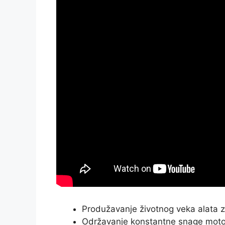
Produžavanje životnog veka alata 
Održavanje konstantne snage moto