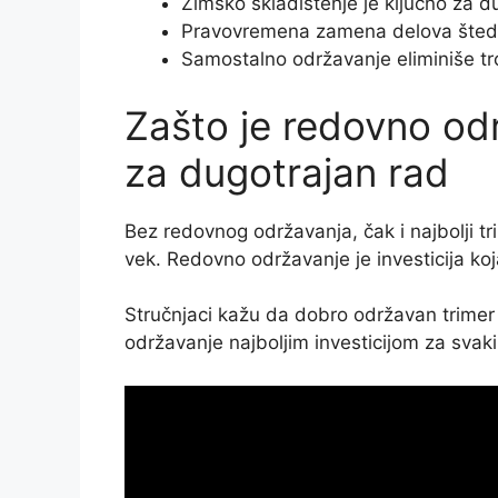
Zimsko skladištenje je ključno za d
Pravovremena zamena delova šted
Samostalno održavanje eliminiše tr
Zašto je redovno odr
za dugotrajan rad
Bez redovnog održavanja, čak i najbolji tr
vek. Redovno održavanje je investicija koj
Stručnjaci kažu da dobro održavan trimer 
održavanje najboljim investicijom za svak