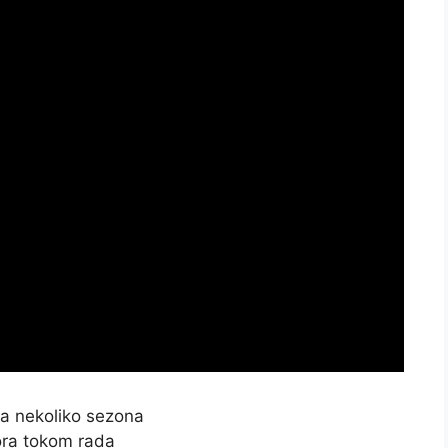
za nekoliko sezona
ra tokom rada