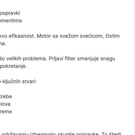
popravki
momentima
vu efikasnost. Motor sa svežom svećicom, čistim
ma.
velikih problema. Prljavi filter smanjuje snagu
 pokretanje.
ključnih stvari:
trebe
elova
vreme
o održavanju izbegavaju skuplje popravke. To štedi