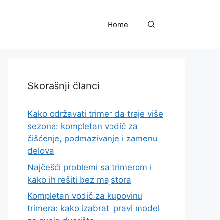
Home
Skorašnji članci
Kako održavati trimer da traje više
sezona: kompletan vodič za
čišćenje, podmazivanje i zamenu
delova
Najčešći problemi sa trimerom i
kako ih rešiti bez majstora
Kompletan vodič za kupovinu
trimera: kako izabrati pravi model