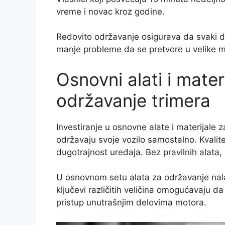
vreme i novac kroz godine.
Redovito održavanje osigurava da svaki d
manje probleme da se pretvore u velike 
Osnovni alati i mater
održavanje trimera
Investiranje u osnovne alate i materijale
održavaju svoje vozilo samostalno. Kvalit
dugotrajnost uređaja. Bez pravilnih alata, 
U osnovnom setu alata za održavanje nal
ključevi različitih veličina omogućavaju da
pristup unutrašnjim delovima motora.