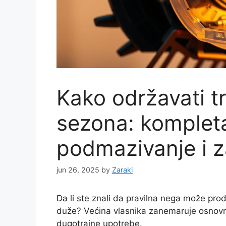
Kako održavati tr
sezona: kompleta
podmazivanje i 
jun 26, 2025
by
Zaraki
Da li ste znali da pravilna nega može prod
duže? Većina vlasnika zanemaruje osnovne
dugotrajne upotrebe.