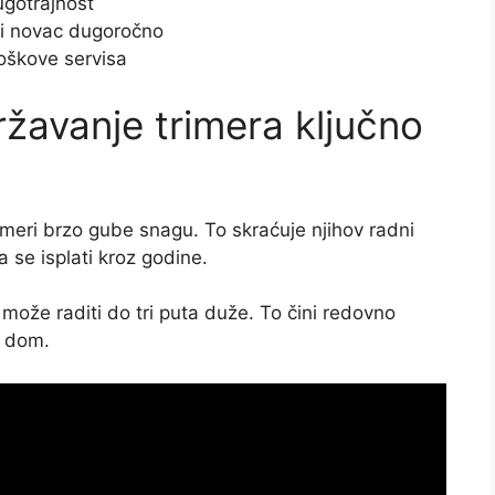
ugotrajnost
i novac dugoročno
oškove servisa
žavanje trimera ključno
imeri brzo gube snagu. To skraćuje njihov radni
a se isplati kroz godine.
može raditi do tri puta duže. To čini redovno
i dom.