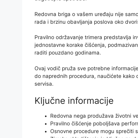
Redovna briga o vašem uređaju nije samo 
rada i brzinu obavljanja poslova oko dvori
Pravilno održavanje trimera predstavlja inv
jednostavne korake čišćenja, podmazivan
raditi pouzdano godinama.
Ovaj vodič pruža sve potrebne informacij
do naprednih procedura, naučićete kako d
servisa.
Ključne informacije
Redovna nega produžava životni vek
Pravilno čišćenje poboljšava perfo
Osnovne procedure mogu sprečiti 