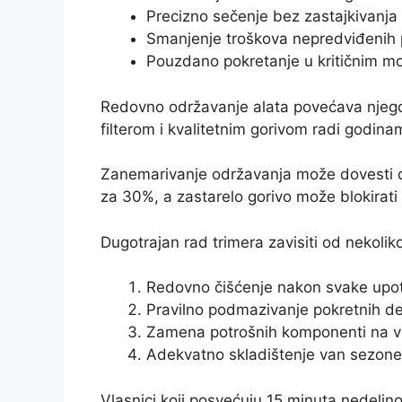
Precizno sečenje bez zastajkivanja
Smanjenje troškova nepredviđenih 
Pouzdano pokretanje u kritičnim 
Redovno održavanje alata povećava njego
filterom i kvalitetnim gorivom radi godina
Zanemarivanje održavanja može dovesti do 
za 30%, a zastarelo gorivo može blokirati
Dugotrajan rad trimera zavisiti od nekoliko 
Redovno čišćenje nakon svake upo
Pravilno podmazivanje pokretnih d
Zamena potrošnih komponenti na 
Adekvatno skladištenje van sezone
Vlasnici koji posvećuju 15 minuta nedeljn