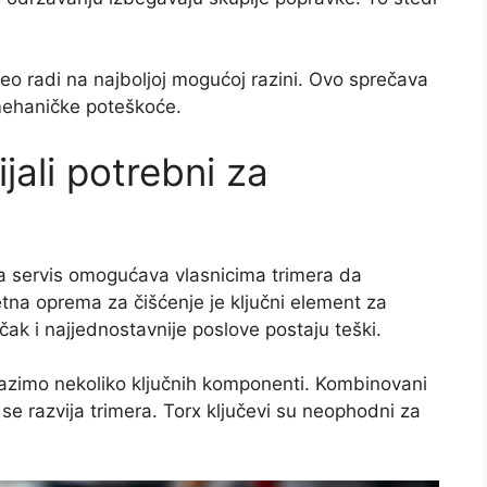
eo radi na najboljoj mogućoj razini. Ovo sprečava
mehaničke poteškoće.
ijali potrebni za
 za servis omogućava vlasnicima trimera da
etna oprema za čišćenje je ključni element za
čak i najjednostavnije poslove postaju teški.
azimo nekoliko ključnih komponenti. Kombinovani
 se razvija trimera. Torx ključevi su neophodni za