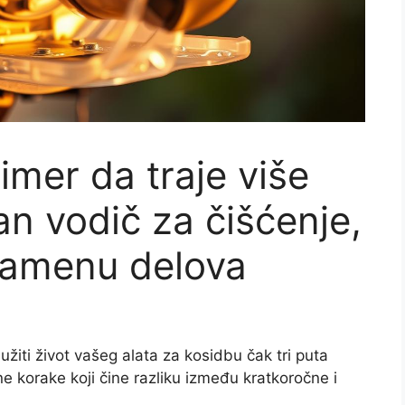
imer da traje više
n vodič za čišćenje,
zamenu delova
užiti život vašeg alata za kosidbu čak tri puta
 korake koji čine razliku između kratkoročne i