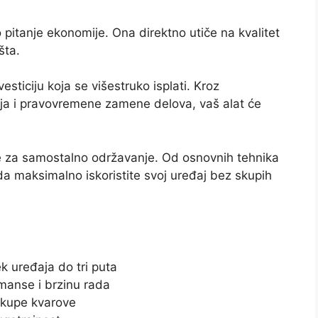
pitanje ekonomije. Ona direktno utiče na kvalitet
šta.
esticiju koja se višestruko isplati. Kroz
ja i pravovremene zamene delova, vaš alat će
e za samostalno održavanje. Od osnovnih tehnika
a maksimalno iskoristite svoj uređaj bez skupih
 uređaja do tri puta
rmanse i brzinu rada
skupe kvarove