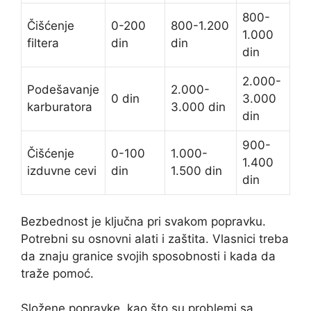
800-
Čišćenje
0-200
800-1.200
1.000
filtera
din
din
din
2.000-
Podešavanje
2.000-
0 din
3.000
karburatora
3.000 din
din
900-
Čišćenje
0-100
1.000-
1.400
izduvne cevi
din
1.500 din
din
Bezbednost je ključna pri svakom popravku.
Potrebni su osnovni alati i zaštita. Vlasnici treba
da znaju granice svojih sposobnosti i kada da
traže pomoć.
Složene popravke, kao što su problemi sa