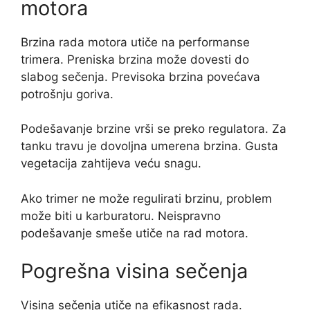
motora
Brzina rada motora utiče na performanse
trimera. Preniska brzina može dovesti do
slabog sečenja. Previsoka brzina povećava
potrošnju goriva.
Podešavanje brzine vrši se preko regulatora. Za
tanku travu je dovoljna umerena brzina. Gusta
vegetacija zahtijeva veću snagu.
Ako trimer ne može regulirati brzinu, problem
može biti u karburatoru. Neispravno
podešavanje smeše utiče na rad motora.
Pogrešna visina sečenja
Visina sečenja utiče na efikasnost rada.