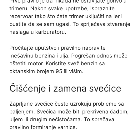
Prvo pravilo je da nikada ne ostavljate gorivo u
trimeru. Nakon svake upotrebe, ispraznite
rezervoar tako što ćete trimer uključiti na ler i
pustite da se sam ugasi. To spriječava stvaranje
naslaga u karburatoru.
Pročitajte uputstvo i pravilno napravite
mešavinu benzina i ulja. Pogrešan odnos može
oštetiti motor. Koristite svež benzin sa
oktanskim brojem 95 ili višim.
Čišćenje i zamena svećice
Zaprljane svećice često uzrokuju probleme sa
paljenjem. Svećica može biti prekrivena čađom,
uljem ili drugim nečistoćama. To sprečava
pravilno formiranje varnice.