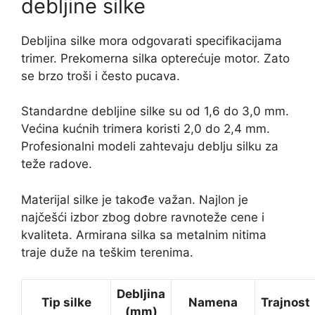
debljine silke
Debljina silke mora odgovarati specifikacijama
trimer. Prekomerna silka opterećuje motor. Zato
se brzo troši i često pucava.
Standardne debljine silke su od 1,6 do 3,0 mm.
Većina kućnih trimera koristi 2,0 do 2,4 mm.
Profesionalni modeli zahtevaju deblju silku za
teže radove.
Materijal silke je takođe važan. Najlon je
najčešći izbor zbog dobre ravnoteže cene i
kvaliteta. Armirana silka sa metalnim nitima
traje duže na teškim terenima.
Debljina
Tip silke
Namena
Trajnost
(mm)