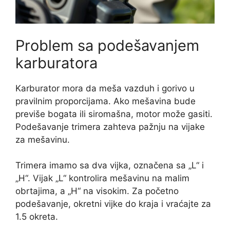
Problem sa podešavanjem
karburatora
Karburator mora da meša vazduh i gorivo u
pravilnim proporcijama. Ako mešavina bude
previše bogata ili siromašna, motor može gasiti.
Podešavanje trimera zahteva pažnju na vijake
za mešavinu.
Trimera imamo sa dva vijka, označena sa „L“ i
„H“. Vijak „L“ kontrolira mešavinu na malim
obrtajima, a „H“ na visokim. Za početno
podešavanje, okretni vijke do kraja i vraćajte za
1.5 okreta.