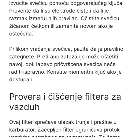
Izvucite svećicu pomoću odgovarajućeg ključa.
Proverite da li su elektrode čiste i da li je
razmak između njih pravilan. Očistite svećicu
žičanom četkom ili zamenite novom ako je
oštećena.
Prilikom vraćanja svećice, pazite da je pravilno
zategnete. Pretirano zatezanje može oštetiti
navoj, dok labavo pričvršćena svećica neće
raditi ispravno. Koristite momentni ključ ako je
dostupan.
Provera i čišćenje filtera za
vazduh
Ovaj filter sprečava ulazak trunja i prašine u
karburator. Začepljen filter ograničava protok