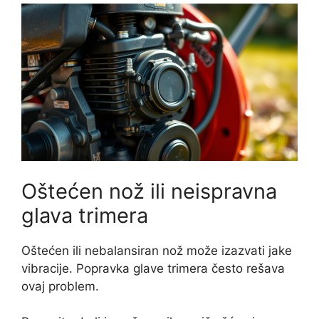
Oštećen nož ili neispravna
glava trimera
Oštećen ili nebalansiran nož može izazvati jake
vibracije. Popravka glave trimera često rešava
ovaj problem.