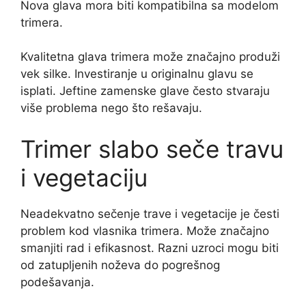
Nova glava mora biti kompatibilna sa modelom
trimera.
Kvalitetna glava trimera može značajno produži
vek silke. Investiranje u originalnu glavu se
isplati. Jeftine zamenske glave često stvaraju
više problema nego što rešavaju.
Trimer slabo seče travu
i vegetaciju
Neadekvatno sečenje trave i vegetacije je česti
problem kod vlasnika trimera. Može značajno
smanjiti rad i efikasnost. Razni uzroci mogu biti
od zatupljenih noževa do pogrešnog
podešavanja.