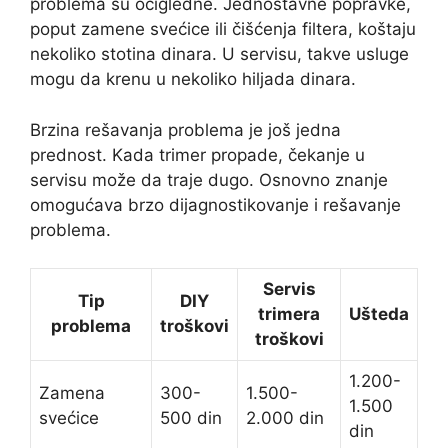
problema su očigledne. Jednostavne popravke,
poput zamene svećice ili čišćenja filtera, koštaju
nekoliko stotina dinara. U servisu, takve usluge
mogu da krenu u nekoliko hiljada dinara.
Brzina rešavanja problema je još jedna
prednost. Kada trimer propade, čekanje u
servisu može da traje dugo. Osnovno znanje
omogućava brzo dijagnostikovanje i rešavanje
problema.
Servis
Tip
DIY
trimera
Ušteda
problema
troškovi
troškovi
1.200-
Zamena
300-
1.500-
1.500
svećice
500 din
2.000 din
din