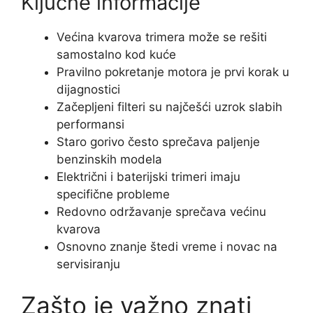
Ključne informacije
Većina kvarova trimera može se rešiti
samostalno kod kuće
Pravilno pokretanje motora je prvi korak u
dijagnostici
Začepljeni filteri su najčešći uzrok slabih
performansi
Staro gorivo često sprečava paljenje
benzinskih modela
Električni i baterijski trimeri imaju
specifične probleme
Redovno održavanje sprečava većinu
kvarova
Osnovno znanje štedi vreme i novac na
servisiranju
Zašto je važno znati