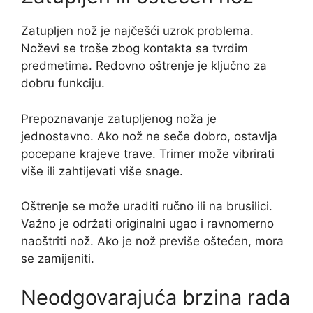
Zatupljen nož je najčešći uzrok problema.
Noževi se troše zbog kontakta sa tvrdim
predmetima. Redovno oštrenje je ključno za
dobru funkciju.
Prepoznavanje zatupljenog noža je
jednostavno. Ako nož ne seče dobro, ostavlja
pocepane krajeve trave. Trimer može vibrirati
više ili zahtijevati više snage.
Oštrenje se može uraditi ručno ili na brusilici.
Važno je održati originalni ugao i ravnomerno
naoštriti nož. Ako je nož previše oštećen, mora
se zamijeniti.
Neodgovarajuća brzina rada