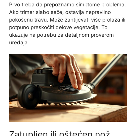
Prvo treba da prepoznamo simptome problema.
Ako trimer slabo seče, ostavlja nepravilno
pokošenu travu. Može zahtijevati više prolaza ili
potpuno preskočiti delove vegetacije. To
ukazuje na potrebu za detaljnom proverom
uređaja.
Zatupljen ili oštećen nož