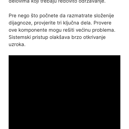
delovima koji trebaju redovito održavanje.
Pre nego što počnete da razmatrate složenije
dijagnoze, provjerite tri ključna dela. Provere
ove komponente mogu rešiti većinu problema.
Sistemski pristup olakšava brzo otkrivanje
uzroka.