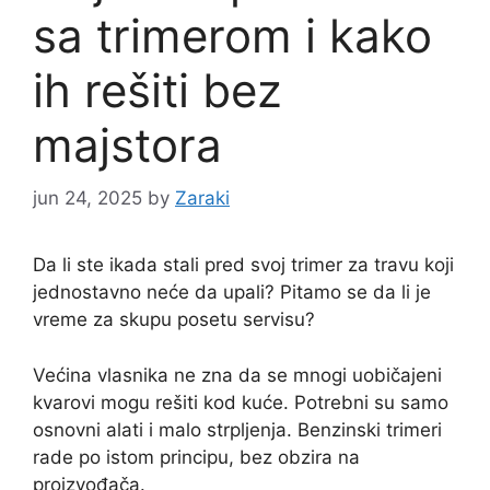
sa trimerom i kako
ih rešiti bez
majstora
jun 24, 2025
by
Zaraki
Da li ste ikada stali pred svoj trimer za travu koji
jednostavno neće da upali? Pitamo se da li je
vreme za skupu posetu servisu?
Većina vlasnika ne zna da se mnogi uobičajeni
kvarovi mogu rešiti kod kuće. Potrebni su samo
osnovni alati i malo strpljenja. Benzinski trimeri
rade po istom principu, bez obzira na
proizvođača.