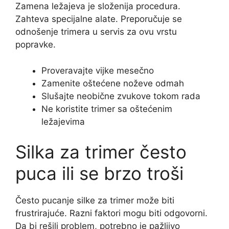
Zamena ležajeva je složenija procedura.
Zahteva specijalne alate. Preporučuje se
odnošenje trimera u servis za ovu vrstu
popravke.
Proveravajte vijke mesečno
Zamenite oštećene noževe odmah
Slušajte neobične zvukove tokom rada
Ne koristite trimer sa oštećenim
ležajevima
Silka za trimer često
puca ili se brzo troši
Često pucanje silke za trimer može biti
frustrirajuće. Razni faktori mogu biti odgovorni.
Da bi rešili problem, potrebno je pažljivo