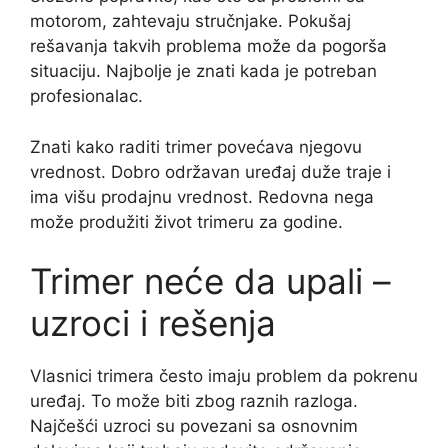
motorom, zahtevaju stručnjake. Pokušaj
rešavanja takvih problema može da pogorša
situaciju. Najbolje je znati kada je potreban
profesionalac.
Znati kako raditi trimer povećava njegovu
vrednost. Dobro održavan uređaj duže traje i
ima višu prodajnu vrednost. Redovna nega
može produžiti život trimeru za godine.
Trimer neće da upali –
uzroci i rešenja
Vlasnici trimera često imaju problem da pokrenu
uređaj. To može biti zbog raznih razloga.
Najčešći uzroci su povezani sa osnovnim