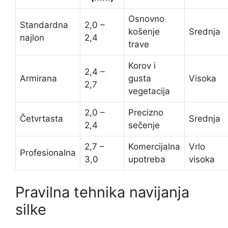
Osnovno
Standardna
2,0 –
košenje
Srednja
najlon
2,4
trave
Korov i
2,4 –
Armirana
gusta
Visoka
2,7
vegetacija
2,0 –
Precizno
Četvrtasta
Srednja
2,4
sečenje
2,7 –
Komercijalna
Vrlo
Profesionalna
3,0
upotreba
visoka
Pravilna tehnika navijanja
silke