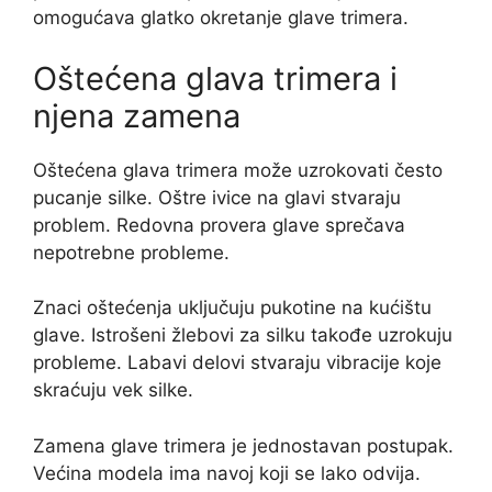
omogućava glatko okretanje glave trimera.
Oštećena glava trimera i
njena zamena
Oštećena glava trimera može uzrokovati često
pucanje silke. Oštre ivice na glavi stvaraju
problem. Redovna provera glave sprečava
nepotrebne probleme.
Znaci oštećenja uključuju pukotine na kućištu
glave. Istrošeni žlebovi za silku takođe uzrokuju
probleme. Labavi delovi stvaraju vibracije koje
skraćuju vek silke.
Zamena glave trimera je jednostavan postupak.
Većina modela ima navoj koji se lako odvija.