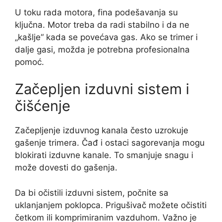
U toku rada motora, fina podešavanja su
ključna. Motor treba da radi stabilno i da ne
„kašlje“ kada se povećava gas. Ako se trimer i
dalje gasi, možda je potrebna profesionalna
pomoć.
Začepljen izduvni sistem i
čišćenje
Začepljenje izduvnog kanala često uzrokuje
gašenje trimera. Čađ i ostaci sagorevanja mogu
blokirati izduvne kanale. To smanjuje snagu i
može dovesti do gašenja.
Da bi očistili izduvni sistem, počnite sa
uklanjanjem poklopca. Prigušivač možete očistiti
četkom ili komprimiranim vazduhom. Važno je