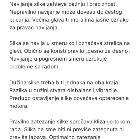
Navijanje silke zahteva pažnju i preciznost.
Nepravilno navijanje može dovesti do čestog
pucanja. Većina glava trimera ima jasne oznake
za pravac navijanja.
Silka se navija u smeru koji označava strelica na
glavi. Obično se koristi pravilo „desno za desno“.
Navijanje u pogrešnom smeru uzrokuje
probleme sa radom.
Dužina silke treba biti jednaka na oba kraja.
Razlika u dužini stvara disbalans i vibracije.
Predugo ostavljanje silke povećava opterećenje
motora.
Pravilno zatezanje silke sprečava klizanje tokom
rada. Silka ne sme biti ni previše zategnuta ni
previše labava. Optimalno zatezanje